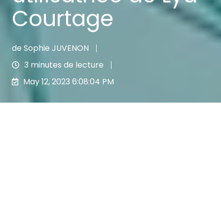
Courtage
de
Sophie JUVENON
3 minutes de lecture
May 12, 2023 6:08:04 PM
Aujourd'hui, nous avons le plaisir
d'interviewer
Sandrine Romand
. Sandrine
est à la tête de
Business Protect Conseils
, un
cabinet de courtage spécialisé dans la