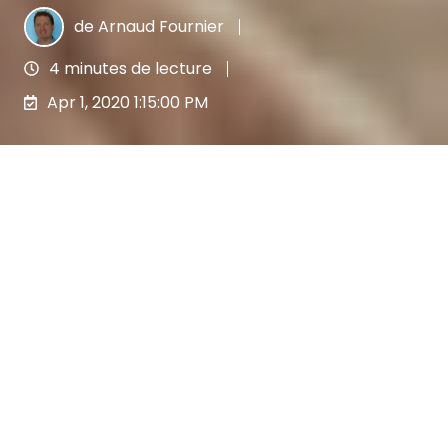
de
Arnaud Fournier
4 minutes de lecture
Apr 1, 2020 1:15:00 PM
Ca y est, nous l’avons fait ! Après deux ans de
travail, de R&D et de nombreux bêta-tests, toute
l’équipe de Lya Protect est heureuse de vous
annoncer le lancement officiel de sa
plateforme,
Lya Courtage
!
C’est une grande fierté pour nous que de pouvoir