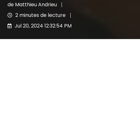
de
Matthieu Andrieu
2 minutes de lecture
Jul 20, 2024 12:32:54 PM
Matthieu Florio
a créé
Matt'Assure
en 2021,
une a
gence de courtage en placements
financiers & assurances pour particuliers et
professionnels. Aujourd'hui, il revient pour
nous sur les débuts de son activité et ses
projets de développement.