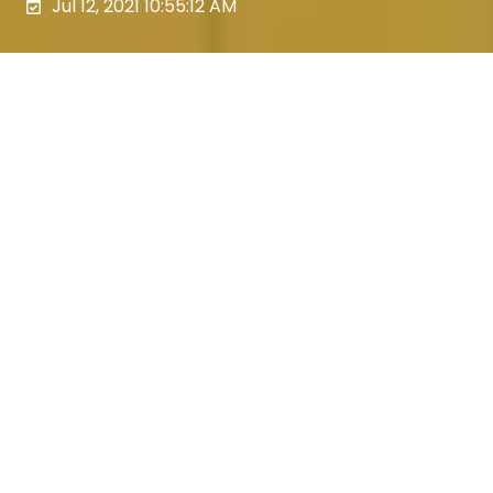
Jul 12, 2021 10:55:12 AM
Les partenariats que vous avez mis en place
vous permettent d’avoir pleins de nouveaux
contacts commerciaux ? Vous avez un site
internet qui génère du trafic grâce à une
bonne stratégie SEO ?
Parfait !
Vous avez réalisé la première étape
pour générer du business
. Mais il ne faut
pas s’arrêter là. En effet, pour avoir un
tunnel de vente efficace, il faut
convertir ce