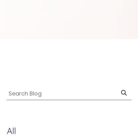
SKIP
FILTERS
Submit
Search
Search
Blog
All