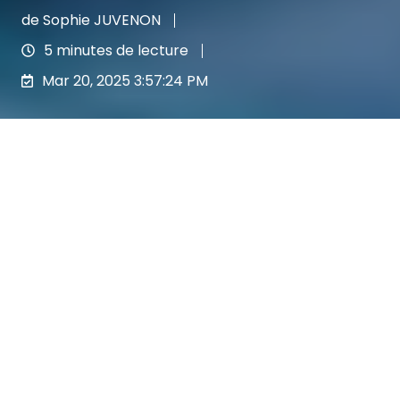
de
Sophie JUVENON
5 minutes de lecture
Mar 20, 2025 3:57:24 PM
Lancement de Cabinet de Courtage : 10 erreurs fatales (et comment les éviter)
5
:
39
Article mis à jour le 19/01/2026
⏱️ L'essentiel en 30