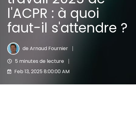
l'ACPR : à quoi
faut-il s'attendre ?
de
Arnaud Fournier
5 minutes de lecture
Feb 13, 2025 8:00:00 AM
L’Autorité de contrôle prudentiel et de
résolution
(ACPR) joue un rôle central dans