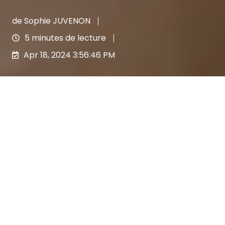
de
Sophie JUVENON
5 minutes de lecture
Apr 18, 2024 3:56:46 PM
On ne le dira jamais assez :
flexibilité
et
personnalisation
sont les maîtres-mots
lorsque l'on parle d'assurance. Un bon
courtier sait comprendre les besoins de ses
assurés pour pouvoir y répondre, et pour
cela,
la segmentation des clients
est un